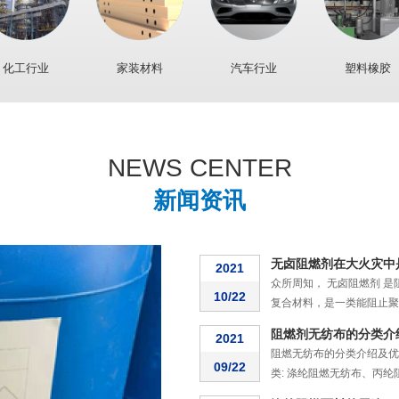
化工行业
家装材料
汽车行业
塑料橡胶
防火所用的阻燃剂
2021
火在我们的生活中必不可少
12/16
成了严重的人员伤亡和财产损失
NEWS CENTER
纺织品阻燃技术：常规
2021
新闻资讯
随着纺织品阻燃技术的蓬勃
11/19
常规阻燃性能构建方式在自纤维
无卤阻燃剂在大火灾中
2021
众所周知， 无卤阻燃剂 
10/22
复合材料，是一类能阻止聚合物
阻燃剂无纺布的分类介
2021
阻燃无纺布的分类介绍及优
09/22
类: 涤纶阻燃无纺布、丙纶阻燃
涤纶阻燃面料的用途