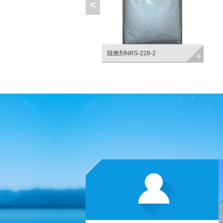
<
化二锑
阻燃剂NRS-228-2