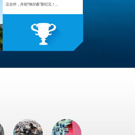
泛合作，共创"纳尔森"新纪元！...