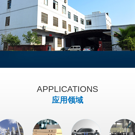
APPLICATIONS
防火所用的阻燃剂
2021
应用领域
火在我们的生活中必不可少
12/16
成了严重的人员伤亡和财产损失
纺织品阻燃技术：常规
2021
随着纺织品阻燃技术的蓬勃
11/19
常规阻燃性能构建方式在自纤维