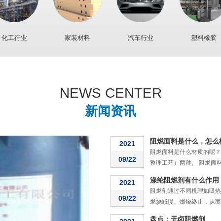
无卤阻燃剂在大火灾中
2021
众所周知， 无卤阻燃剂 
10/22
复合材料，是一类能阻止聚合物
化工行业
家装材料
汽车行业
塑料橡胶
阻燃剂无纺布的分类介
2021
阻燃无纺布的分类介绍及优
09/22
类: 涤纶阻燃无纺布、丙纶阻燃
NEWS CENTER
涤纶阻燃面料的用途
2021
涤纶阻燃面料的阻燃原理是
新闻资讯
09/22
素，受热时表面能生成一层均匀
阻燃面料是什么，怎么
2021
阻燃面料是什么材质的呢？
09/22
整理工艺）两种。 阻燃面料：
涤纶阻燃剂有什么作用
2021
阻燃剂通过不同机理如吸热
09/22
燃烧减慢、燃烧终止，从而起到
盘点：无卤阻燃剂
2021
卤系阻燃剂虽可以很大程度