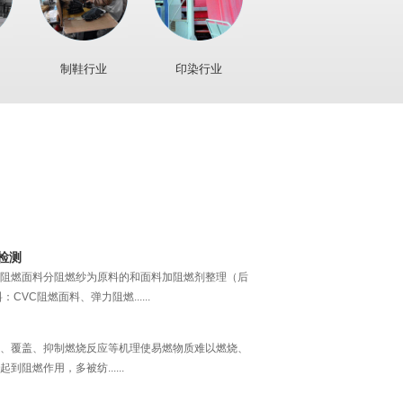
是如何阻燃的呢？
是阻燃剂的一种，无卤阻燃剂是以树脂和橡胶为基体的
材料引燃或抑制火焰......
制鞋行业
印染行业
绍
点介绍无纺布阻燃剂，阻燃无纺布按材质分可分三大
无纺布和粘胶阻......
什么。涤纶阻燃面料膨胀型阻燃剂以磷、氮为主要元
的炭质泡沫层，隔......
检测
阻燃面料分阻燃纱为原料的和面料加阻燃剂整理（后
CVC阻燃面料、弹力阻燃......
、覆盖、抑制燃烧反应等机理使易燃物质难以燃烧、
阻燃作用，多被纺......
上降低材料的燃烧，但会释放毒害气体。因此无卤阻