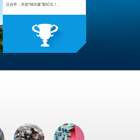
泛合作，共创"纳尔森"新纪元！...
，但是也容易发生事故。近年来，火灾事故频发，造
。 防火有主动防火，......
与新生态的碰撞
发展，构建各类纺织品阻燃性能的方式被基本确立。
成形至织物成形......