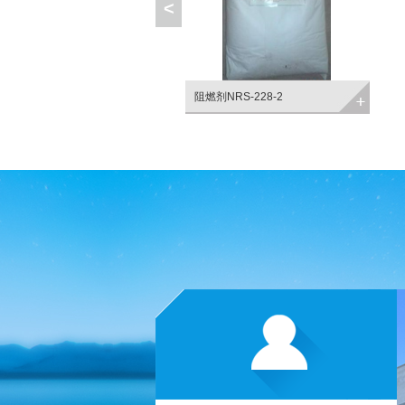
<
化二锑
阻燃剂NRS-228-2